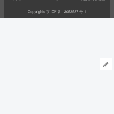
Copyrights
京 ICP 备 13053587 号-1