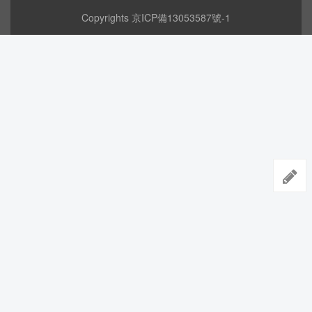
Copyrights
京ICP備13053587號-1