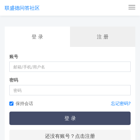
联盛德问答社区
Tog
nav
登 录
注 册
账号
密码
保持会话
忘记密码?
登 录
还没有账号？点击注册