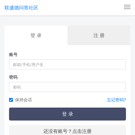
联盛德问答社区
Tog
nav
登 录
注 册
账号
密码
保持会话
忘记密码?
登 录
还没有账号？点击注册