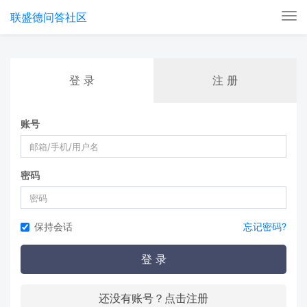
联盛德问答社区
Tog
nav
登 录
注 册
账号
密码
保持会话
忘记密码?
登 录
还没有账号？点击注册