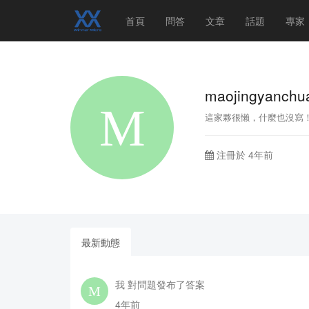
首頁
問答
文章
話題
專家
maojingyanchu
這家夥很懶，什麼也沒寫
注冊於 4年前
最新動態
我 對問題發布了答案
4年前