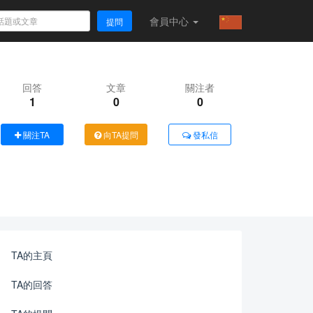
會員
中心
提問
回答
文章
關注者
1
0
0
關注TA
向TA提問
發私信
TA的主頁
TA的回答