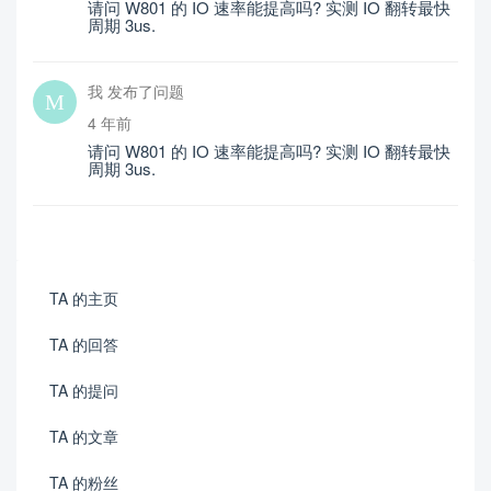
请问 W801 的 IO 速率能提高吗? 实测 IO 翻转最快
周期 3us.
我 发布了问题
4 年前
请问 W801 的 IO 速率能提高吗? 实测 IO 翻转最快
周期 3us.
TA 的主页
TA 的回答
TA 的提问
TA 的文章
TA 的粉丝