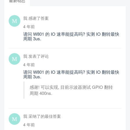
最新动态
我 感谢了答案
4 年前
请问 W801 的 IO 速率能提高吗? 实测 IO 翻转最快
周期 3us.
我 发表了评论
4 年前
请问 W801 的 IO 速率能提高吗? 实测 IO 翻转最快
周期 3us.
感谢! 可以实现, 目前示波器测试 GPIO 翻转
周期 400ns.
我 采纳了的最佳答案
4 年前