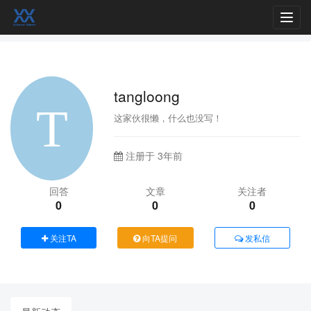
Toggl
navig
tangloong
这家伙很懒，什么也没写！
注册于 3年前
回答
文章
关注者
0
0
0
关注TA
向TA提问
发私信