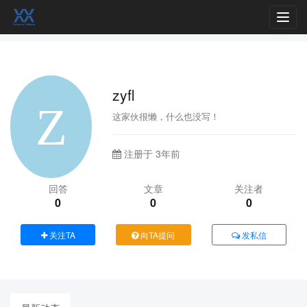
Toggl
navig
zyfl
这家伙很懒，什么也没写！
注册于 3年前
回答
文章
关注者
0
0
0
关注TA
向TA提问
发私信