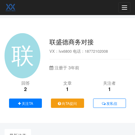
Toggl
navig
联盛德商务对接
VX：lvx6800 电话：18772102008
注册于 3年前
回答
文章
关注者
2
1
1
关注TA
向TA提问
发私信