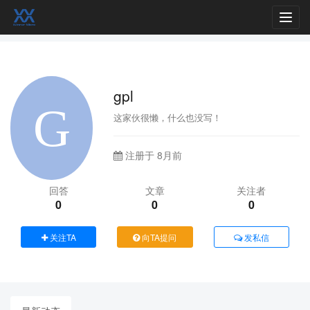
Toggl
navig
gpl
这家伙很懒，什么也没写！
注册于 8月前
回答
文章
关注者
0
0
0
关注TA
向TA提问
发私信