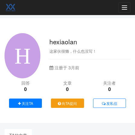
Toggl
navig
hexiaolan
这家伙很懒，什么也没写！
注册于 3月前
回答
文章
关注者
0
0
0
关注TA
向TA提问
发私信