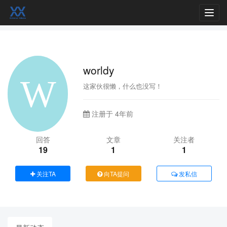
Toggl
navig
worldy
这家伙很懒，什么也没写！
注册于 4年前
回答
文章
关注者
19
1
1
关注TA
向TA提问
发私信