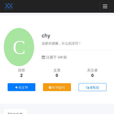
Toggl
navig
chy
这家伙很懒，什么也没写！
注册于 4年前
回答
文章
关注者
2
0
0
关注TA
向TA提问
发私信