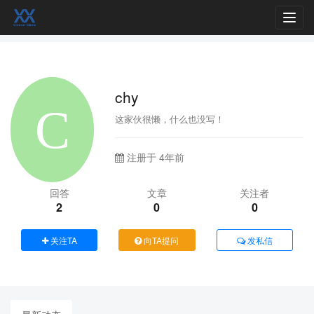
Toggl
navig
chy
这家伙很懒，什么也没写！
注册于 4年前
回答
文章
关注者
2
0
0
关注TA
向TA提问
发私信