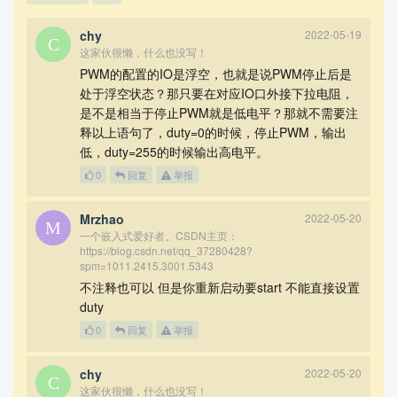
chy
2022-05-19
这家伙很懒，什么也没写！
PWM的配置的IO是浮空，也就是说PWM停止后是
处于浮空状态？那只要在对应IO口外接下拉电阻，
是不是相当于停止PWM就是低电平？那就不需要注
释以上语句了，duty=0的时候，停止PWM，输出
低，duty=255的时候输出高电平。
0
回复
举报
Mrzhao
2022-05-20
一个嵌入式爱好者。CSDN主页：
https://blog.csdn.net/qq_37280428?
spm=1011.2415.3001.5343
不注释也可以 但是你重新启动要start 不能直接设置
duty
0
回复
举报
chy
2022-05-20
这家伙很懒，什么也没写！