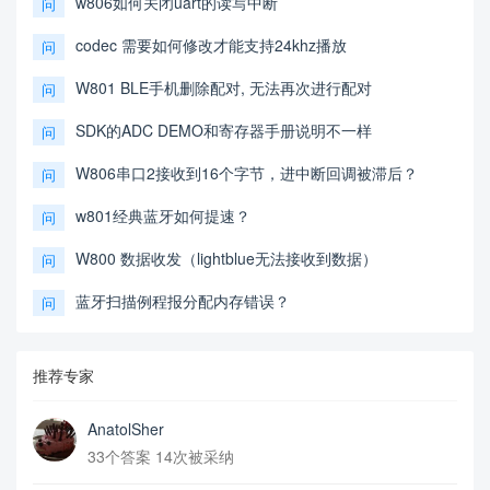
w806如何关闭uart的读写中断
问
codec 需要如何修改才能支持24khz播放
问
W801 BLE手机删除配对, 无法再次进行配对
问
SDK的ADC DEMO和寄存器手册说明不一样
问
W806串口2接收到16个字节，进中断回调被滞后？
问
w801经典蓝牙如何提速？
问
W800 数据收发（lightblue无法接收到数据）
问
蓝牙扫描例程报分配内存错误？
问
推荐专家
AnatolSher
33个答案 14次被采纳