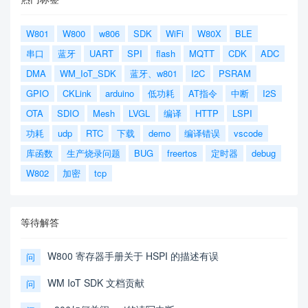
W801
W800
w806
SDK
WiFi
W80X
BLE
串口
蓝牙
UART
SPI
flash
MQTT
CDK
ADC
DMA
WM_IoT_SDK
蓝牙、w801
I2C
PSRAM
GPIO
CKLink
arduino
低功耗
AT指令
中断
I2S
OTA
SDIO
Mesh
LVGL
编译
HTTP
LSPI
功耗
udp
RTC
下载
demo
编译错误
vscode
库函数
生产烧录问题
BUG
freertos
定时器
debug
W802
加密
tcp
等待解答
W800 寄存器手册关于 HSPI 的描述有误
问
WM IoT SDK 文档贡献
问