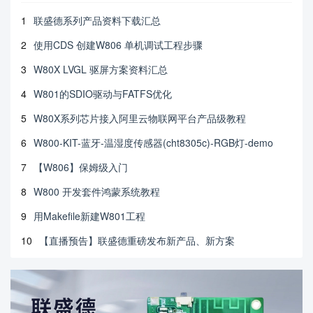
1
联盛德系列产品资料下载汇总
2
使用CDS 创建W806 单机调试工程步骤
3
W80X LVGL 驱屏方案资料汇总
4
W801的SDIO驱动与FATFS优化
5
W80X系列芯片接入阿里云物联网平台产品级教程
6
W800-KIT-蓝牙-温湿度传感器(cht8305c)-RGB灯-demo
7
【W806】保姆级入门
8
W800 开发套件鸿蒙系统教程
9
用Makefile新建W801工程
10
【直播预告】联盛德重磅发布新产品、新方案