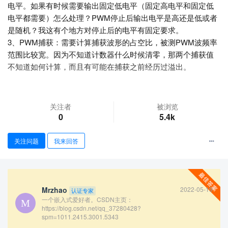
电平。如果有时候需要输出固定低电平（固定高电平和固定低
电平都需要）怎么处理？PWM停止后输出电平是高还是低或者
是随机？我这有个地方对停止后的电平有固定要求。
3、PWM捕获：需要计算捕获波形的占空比，被测PWM波频率
范围比较宽。因为不知道计数器什么时候清零，那两个捕获值
不知道如何计算，而且有可能在捕获之前经历过溢出。
查看更多
关注者
被浏览
0
5.4k
关注问题
我来回答
Mrzhao
2022-05-19
认证专家
一个嵌入式爱好者。CSDN主页：
https://blog.csdn.net/qq_37280428?
spm=1011.2415.3001.5343