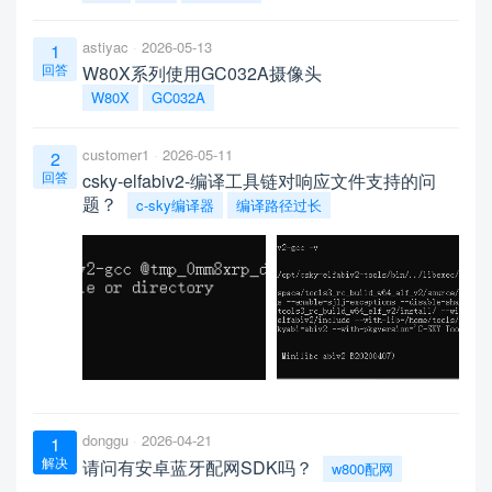
astiyac
2026-05-13
1
回答
W80X系列使用GC032A摄像头
W80X
GC032A
customer1
2026-05-11
2
回答
csky-elfabiv2-编译工具链对响应文件支持的问
题？
c-sky编译器
编译路径过长
donggu
2026-04-21
1
解决
请问有安卓蓝牙配网SDK吗？
w800配网