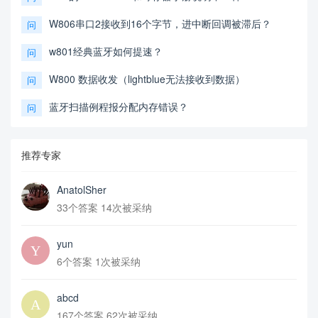
W806串口2接收到16个字节，进中断回调被滞后？
问
w801经典蓝牙如何提速？
问
W800 数据收发（lightblue无法接收到数据）
问
蓝牙扫描例程报分配内存错误？
问
推荐专家
AnatolSher
33个答案 14次被采纳
yun
6个答案 1次被采纳
abcd
167个答案 62次被采纳