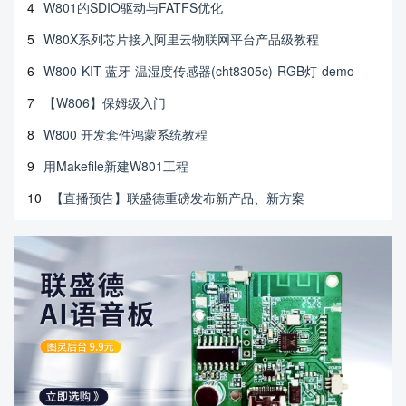
4
W801的SDIO驱动与FATFS优化
5
W80X系列芯片接入阿里云物联网平台产品级教程
6
W800-KIT-蓝牙-温湿度传感器(cht8305c)-RGB灯-demo
7
【W806】保姆级入门
8
W800 开发套件鸿蒙系统教程
9
用Makefile新建W801工程
10
【直播预告】联盛德重磅发布新产品、新方案