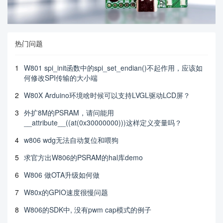
热门问题
1
W801 spi_init函数中的spi_set_endian()不起作用，应该如
何修改SPI传输的大小端
2
W80X Arduino环境啥时候可以支持LVGL驱动LCD屏？
3
外扩8M的PSRAM，请问能用
__attribute__((at(0x30000000)))这样定义变量吗？
4
w806 wdg无法自动复位和喂狗
5
求官方出W806的PSRAM的hal库demo
6
W806 做OTA升级如何做
7
W80x的GPIO速度很慢问题
8
W806的SDK中, 没有pwm cap模式的例子