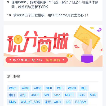
9
使用W801开始时遇到的3个问题，解决了但是不知道具体原
因，希望后续更新下SDK
10
求w801出个工程模板，用SDK demo开发太恶心了!
热门标签
W801
W800
w806
SDK
WiFi
W80X
BLE
串口
蓝牙
UART
SPI
flash
MQTT
CDK
ADC
DMA
WM_IoT_SDK
蓝牙、w801
I2C
PSRAM