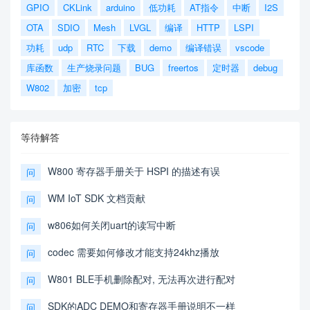
GPIO
CKLink
arduino
低功耗
AT指令
中断
I2S
OTA
SDIO
Mesh
LVGL
编译
HTTP
LSPI
功耗
udp
RTC
下载
demo
编译错误
vscode
库函数
生产烧录问题
BUG
freertos
定时器
debug
W802
加密
tcp
等待解答
W800 寄存器手册关于 HSPI 的描述有误
问
WM IoT SDK 文档贡献
问
w806如何关闭uart的读写中断
问
codec 需要如何修改才能支持24khz播放
问
W801 BLE手机删除配对, 无法再次进行配对
问
SDK的ADC DEMO和寄存器手册说明不一样
问