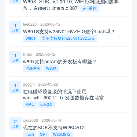
回答
W80X_SDK_V1.00.10; WIFI短网回连问题异
常， Assert : timers.c 387
wifi重连
lee6220
2026-06-15
1
回答
W801S支持w25N01GVZEIG这个flash吗？
W801
支不支持华邦w25N01GVZEIG
lilitao
2026-06-12
1
回答
w80x支持psram的开发板有哪些？
PSRAM
W80X
ggggjh
2026-05-22
1
回答
在电磁环境复杂的情况下使用
wm_wifi_80211_tx 发送数据存在堵塞
MAC
sdk2.0
xys2026
2026-05-14
2
回答
现在的SDK不支持W25Q512
flash
SPI
W25Q512