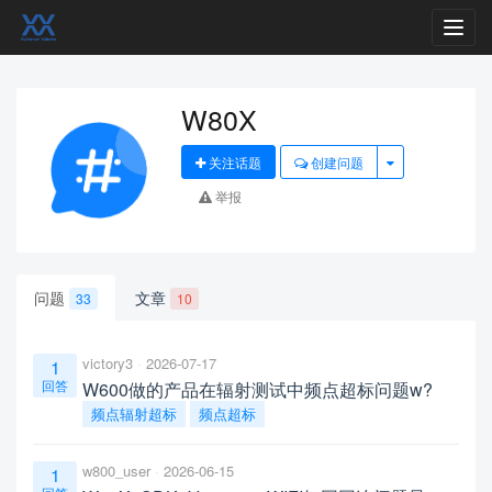
Toggl
navig
W80X
关注话题
创建问题
举报
问题
文章
33
10
victory3
2026-07-17
1
回答
W600做的产品在辐射测试中频点超标问题w?
频点辐射超标
频点超标
w800_user
2026-06-15
1