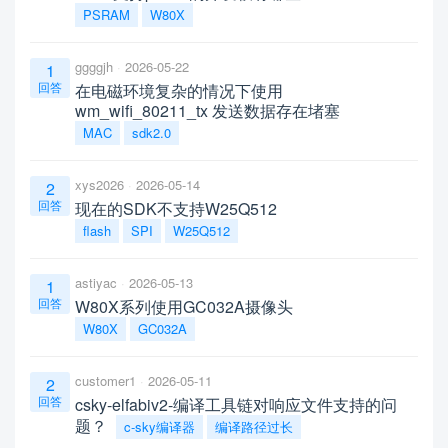
PSRAM
W80X
ggggjh
2026-05-22
1
回答
在电磁环境复杂的情况下使用
wm_wifi_80211_tx 发送数据存在堵塞
MAC
sdk2.0
xys2026
2026-05-14
2
回答
现在的SDK不支持W25Q512
flash
SPI
W25Q512
astiyac
2026-05-13
1
回答
W80X系列使用GC032A摄像头
W80X
GC032A
customer1
2026-05-11
2
回答
csky-elfabiv2-编译工具链对响应文件支持的问
题？
c-sky编译器
编译路径过长