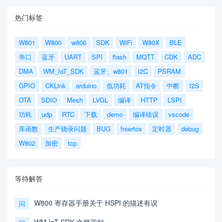
热门标签
W801
W800
w806
SDK
WiFi
W80X
BLE
串口
蓝牙
UART
SPI
flash
MQTT
CDK
ADC
DMA
WM_IoT_SDK
蓝牙、w801
I2C
PSRAM
GPIO
CKLink
arduino
低功耗
AT指令
中断
I2S
OTA
SDIO
Mesh
LVGL
编译
HTTP
LSPI
功耗
udp
RTC
下载
demo
编译错误
vscode
库函数
生产烧录问题
BUG
freertos
定时器
debug
W802
加密
tcp
等待解答
W800 寄存器手册关于 HSPI 的描述有误
问
WM IoT SDK 文档贡献