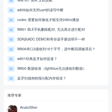
问
w806如何关闭uart的读写中断
问
codec 需要如何修改才能支持24khz播放
问
W801 BLE手机删除配对, 无法再次进行配对
问
SDK的ADC DEMO和寄存器手册说明不一样
问
W806串口2接收到16个字节，进中断回调被滞后？
问
w801经典蓝牙如何提速？
问
W800 数据收发（lightblue无法接收到数据）
问
蓝牙扫描例程报分配内存错误？
问
推荐专家
AnatolSher