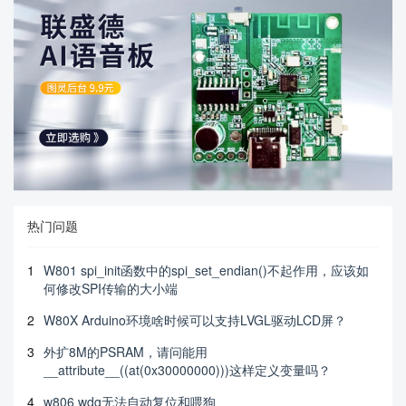
热门问题
1
W801 spi_init函数中的spi_set_endian()不起作用，应该如
何修改SPI传输的大小端
2
W80X Arduino环境啥时候可以支持LVGL驱动LCD屏？
3
外扩8M的PSRAM，请问能用
__attribute__((at(0x30000000)))这样定义变量吗？
4
w806 wdg无法自动复位和喂狗