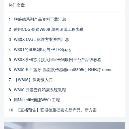
热门文章
1
联盛德系列产品资料下载汇总
2
使用CDS 创建W806 单机调试工程步骤
3
W80X LVGL 驱屏方案资料汇总
4
W801的SDIO驱动与FATFS优化
5
W80X系列芯片接入阿里云物联网平台产品级教程
6
W800-KIT-蓝牙-温湿度传感器(cht8305c)-RGB灯-demo
7
【W806】保姆级入门
8
W800 开发套件鸿蒙系统教程
9
用Makefile新建W801工程
10
【直播预告】联盛德重磅发布新产品、新方案