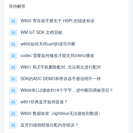
等待解答
W800 寄存器手册关于 HSPI 的描述有误
问
WM IoT SDK 文档贡献
问
w806如何关闭uart的读写中断
问
codec 需要如何修改才能支持24khz播放
问
W801 BLE手机删除配对, 无法再次进行配对
问
SDK的ADC DEMO和寄存器手册说明不一样
问
W806串口2接收到16个字节，进中断回调被滞后？
问
w801经典蓝牙如何提速？
问
W800 数据收发（lightblue无法接收到数据）
问
蓝牙扫描例程报分配内存错误？
问