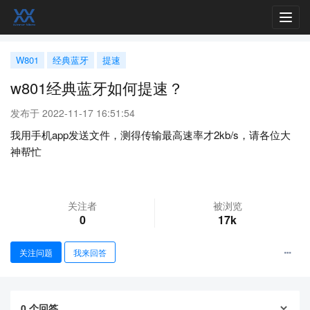
Toggl
navig
W801
经典蓝牙
提速
w801经典蓝牙如何提速？
发布于 2022-11-17 16:51:54
我用手机app发送文件，测得传输最高速率才2kb/s，请各位大
神帮忙
关注者
被浏览
0
17k
关注问题
我来回答
0
个回答