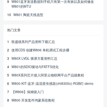
9
W801蓝牙发送数据到手机只有第一次有效以及如何修改
W801的MTU
10
W801 陶瓷天线选型
热门文章
1
联盛德系列产品资料下载汇总
2
使用CDS 创建W806 单机调试工程步骤
3
W80X LVGL 驱屏方案资料汇总
4
W801的SDIO驱动与FATFS优化
5
W80X系列芯片接入阿里云物联网平台产品级教程
6
W800-KIT-蓝牙-温湿度传感器(cht8305c)-RGB灯-demo
7
【W806】保姆级入门
8
W800 开发套件鸿蒙系统教程