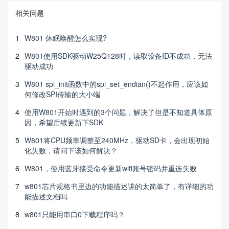
相关问题
1
W801 休眠唤醒怎么实现?
2
W801使用SDK驱动W25Q128时，读取设备ID不成功，无法
驱动成功
3
W801 spi_init函数中的spi_set_endian()不起作用，应该如
何修改SPI传输的大小端
4
使用W801开始时遇到的3个问题，解决了但是不知道具体原
因，希望后续更新下SDK
5
W801将CPU频率调整至240MHz，驱动SD卡，会出现初始
化失败，请问下该如何解决？
6
W801，使用蓝牙接受命令更新wifi账号密码并重连失败
7
w801芯片规格书里边的功能描述讲的太简单了，有详细的功
能描述文档吗
8
w801只能用串口0下载程序吗？