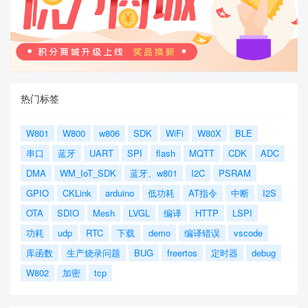
热门标签
W801
W800
w806
SDK
WiFi
W80X
BLE
串口
蓝牙
UART
SPI
flash
MQTT
CDK
ADC
DMA
WM_IoT_SDK
蓝牙、w801
I2C
PSRAM
GPIO
CKLink
arduino
低功耗
AT指令
中断
I2S
OTA
SDIO
Mesh
LVGL
编译
HTTP
LSPI
功耗
udp
RTC
下载
demo
编译错误
vscode
库函数
生产烧录问题
BUG
freertos
定时器
debug
W802
加密
tcp