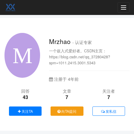
Toggl
navig
Mrzhao
- 认证专家
一个嵌入式爱好者。CSDN主页：
https://blog.csdn.net/qq_37280428?
spm=1011.2415.3001.5343
注册于 4年前
回答
文章
关注者
43
7
7
关注TA
向TA提问
发私信