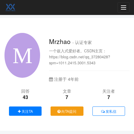
Toggl
navig
Mrzhao
- 认证专家
一个嵌入式爱好者。CSDN主页：
https://blog.csdn.net/qq_37280428?
spm=1011.2415.3001.5343
注册于 4年前
回答
文章
关注者
43
7
7
关注TA
向TA提问
发私信