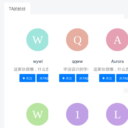
TA的粉丝
wywl
qqww
Aurora
这家伙很懒，什么也没写！
毕业设计的学生
这家伙很懒，什么
关注
向TA提问
关注
向TA提问
关注
向TA