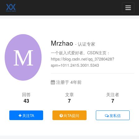
Toggl
navig
Mrzhao
- 认证专家
一个嵌入式爱好者。CSDN主页：
https://blog.csdn.net/qq_37280428?
spm=1011.2415.3001.5343
注册于 4年前
回答
文章
关注者
43
7
7
关注TA
向TA提问
发私信