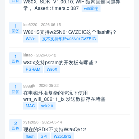
回答
W80X_SDK_V1.00.10; WIFI短网回连问题异
常， Assert : timers.c 387
wifi重连
lee6220
2026-06-15
1
回答
W801S支持w25N01GVZEIG这个flash吗？
W801
支不支持华邦w25N01GVZEIG
lilitao
2026-06-12
1
回答
w80x支持psram的开发板有哪些？
PSRAM
W80X
ggggjh
2026-05-22
1
回答
在电磁环境复杂的情况下使用
wm_wifi_80211_tx 发送数据存在堵塞
MAC
sdk2.0
xys2026
2026-05-14
2
回答
现在的SDK不支持W25Q512
flash
SPI
W25Q512