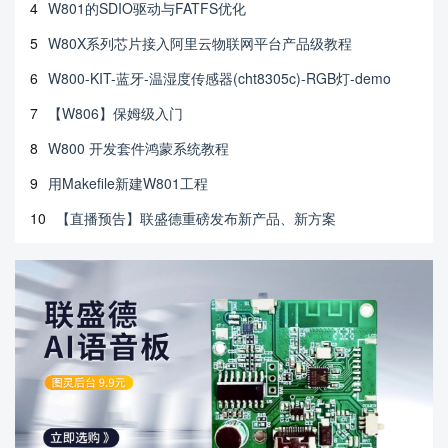
4
W801的SDIO驱动与FATFS优化
5
W80X系列芯片接入阿里云物联网平台产品级教程
6
W800-KIT-蓝牙-温湿度传感器(cht8305c)-RGB灯-demo
7
【W806】保姆级入门
8
W800 开发套件鸿蒙系统教程
9
用Makefile新建W801工程
10
【直播预告】联盛德重磅发布新产品、新方案