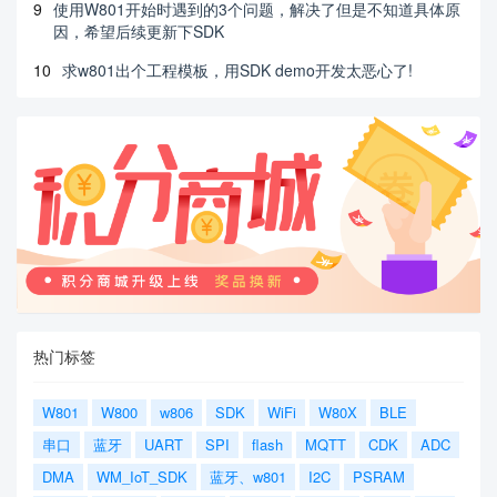
9
使用W801开始时遇到的3个问题，解决了但是不知道具体原
因，希望后续更新下SDK
10
求w801出个工程模板，用SDK demo开发太恶心了!
热门标签
W801
W800
w806
SDK
WiFi
W80X
BLE
串口
蓝牙
UART
SPI
flash
MQTT
CDK
ADC
DMA
WM_IoT_SDK
蓝牙、w801
I2C
PSRAM