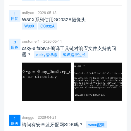
astiyac
2026-05-13
1
回答
W80X系列使用GC032A摄像头
W80X
GC032A
customer1
2026-05-11
2
回答
csky-elfabiv2-编译工具链对响应文件支持的问
题？
c-sky编译器
编译路径过长
donggu
2026-04-21
1
解决
请问有安卓蓝牙配网SDK吗？
w800配网