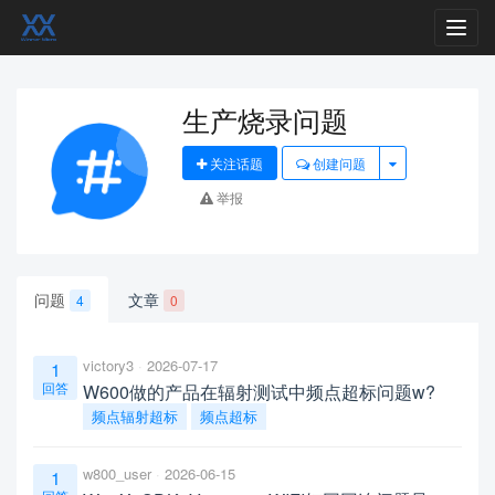
Toggl
navig
生产烧录问题
关注话题
创建问题
举报
问题
文章
4
0
victory3
2026-07-17
1
回答
W600做的产品在辐射测试中频点超标问题w?
频点辐射超标
频点超标
w800_user
2026-06-15
1