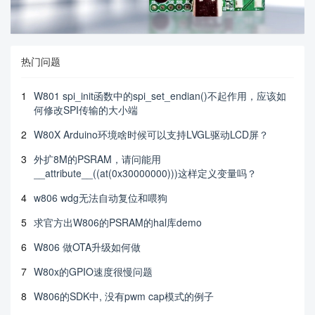
热门问题
1
W801 spi_init函数中的spi_set_endian()不起作用，应该如
何修改SPI传输的大小端
2
W80X Arduino环境啥时候可以支持LVGL驱动LCD屏？
3
外扩8M的PSRAM，请问能用
__attribute__((at(0x30000000)))这样定义变量吗？
4
w806 wdg无法自动复位和喂狗
5
求官方出W806的PSRAM的hal库demo
6
W806 做OTA升级如何做
7
W80x的GPIO速度很慢问题
8
W806的SDK中, 没有pwm cap模式的例子