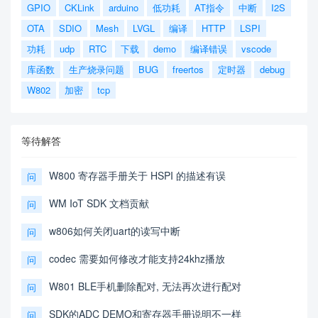
GPIO
CKLink
arduino
低功耗
AT指令
中断
I2S
OTA
SDIO
Mesh
LVGL
编译
HTTP
LSPI
功耗
udp
RTC
下载
demo
编译错误
vscode
库函数
生产烧录问题
BUG
freertos
定时器
debug
W802
加密
tcp
等待解答
W800 寄存器手册关于 HSPI 的描述有误
问
WM IoT SDK 文档贡献
问
w806如何关闭uart的读写中断
问
codec 需要如何修改才能支持24khz播放
问
W801 BLE手机删除配对, 无法再次进行配对
问
SDK的ADC DEMO和寄存器手册说明不一样
问