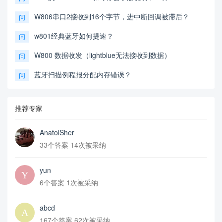
W806串口2接收到16个字节，进中断回调被滞后？
问
w801经典蓝牙如何提速？
问
W800 数据收发（lightblue无法接收到数据）
问
蓝牙扫描例程报分配内存错误？
问
推荐专家
AnatolSher
33个答案 14次被采纳
yun
6个答案 1次被采纳
abcd
167个答案 62次被采纳