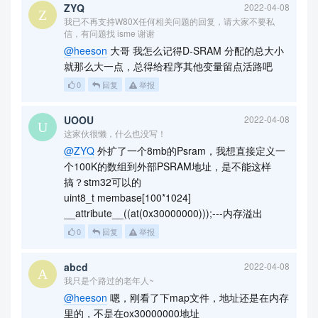
ZYQ
2022-04-08
我已不再支持W80X任何相关问题的回复，请大家不要私
信，有问题找 isme 谢谢
@heeson
大哥 我怎么记得D-SRAM 分配的总大小
就那么大一点，总得给程序其他变量留点活路吧
0
回复
举报
UOOU
2022-04-08
这家伙很懒，什么也没写！
@ZYQ
外扩了一个8mb的Psram，我想直接定义一
个100K的数组到外部PSRAM地址，是不能这样
搞？stm32可以的
uint8_t membase[100*1024]
__attribute__((at(0x30000000)));---内存溢出
0
回复
举报
abcd
2022-04-08
我只是个路过的老年人~
@heeson
嗯，刚看了下map文件，地址还是在内存
里的，不是在ox30000000地址