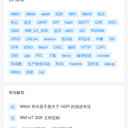
W801
W800
w806
SDK
WiFi
W80X
BLE
串口
蓝牙
UART
SPI
flash
MQTT
CDK
ADC
DMA
WM_IoT_SDK
蓝牙、w801
I2C
PSRAM
GPIO
CKLink
arduino
低功耗
AT指令
中断
I2S
OTA
SDIO
Mesh
LVGL
编译
HTTP
LSPI
功耗
udp
RTC
下载
demo
编译错误
vscode
库函数
生产烧录问题
BUG
freertos
定时器
debug
W802
加密
tcp
等待解答
W800 寄存器手册关于 HSPI 的描述有误
问
WM IoT SDK 文档贡献
问