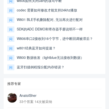
w806如何关闭uart的读写中断
问
codec 需要如何修改才能支持24khz播放
问
W801 BLE手机删除配对, 无法再次进行配对
问
SDK的ADC DEMO和寄存器手册说明不一样
问
W806串口2接收到16个字节，进中断回调被滞后？
问
w801经典蓝牙如何提速？
问
W800 数据收发（lightblue无法接收到数据）
问
蓝牙扫描例程报分配内存错误？
问
推荐专家
AnatolSher
33个答案 14次被采纳