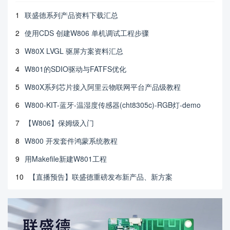
1
联盛德系列产品资料下载汇总
2
使用CDS 创建W806 单机调试工程步骤
3
W80X LVGL 驱屏方案资料汇总
4
W801的SDIO驱动与FATFS优化
5
W80X系列芯片接入阿里云物联网平台产品级教程
6
W800-KIT-蓝牙-温湿度传感器(cht8305c)-RGB灯-demo
7
【W806】保姆级入门
8
W800 开发套件鸿蒙系统教程
9
用Makefile新建W801工程
10
【直播预告】联盛德重磅发布新产品、新方案