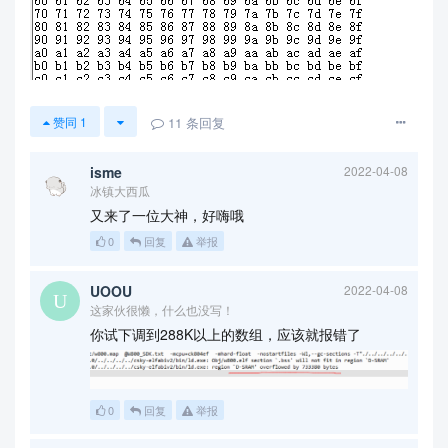
11
条回复
赞同
1
isme
2022-04-08
冰镇大西瓜
又来了一位大神，好嗨哦
0
回复
举报
UOOU
2022-04-08
这家伙很懒，什么也没写！
你试下调到288K以上的数组，应该就报错了
0
回复
举报