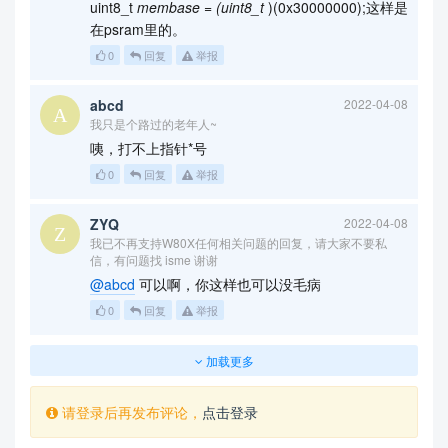
uint8_t
membase = (uint8_t
)(0x30000000);这样是
在psram里的。
0
回复
举报
abcd
2022-04-08
我只是个路过的老年人~
咦，打不上指针*号
0
回复
举报
ZYQ
2022-04-08
我已不再支持W80X任何相关问题的回复，请大家不要私
信，有问题找 isme 谢谢
@abcd
可以啊，你这样也可以没毛病
0
回复
举报
加载更多
请登录后再发布评论，
点击登录