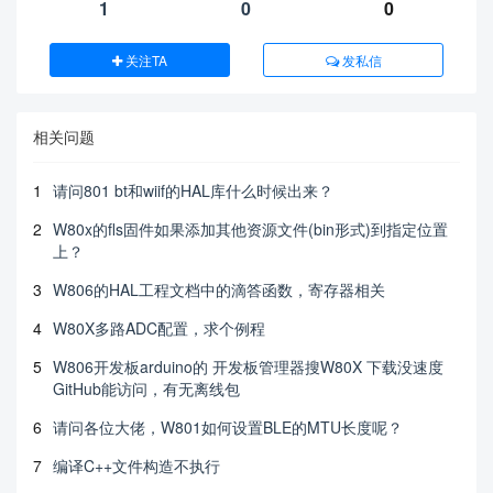
1
0
0
关注TA
发私信
相关问题
1
请问801 bt和wiif的HAL库什么时候出来？
2
W80x的fls固件如果添加其他资源文件(bin形式)到指定位置
上？
3
W806的HAL工程文档中的滴答函数，寄存器相关
4
W80X多路ADC配置，求个例程
5
W806开发板arduino的 开发板管理器搜W80X 下载没速度
GitHub能访问，有无离线包
6
请问各位大佬，W801如何设置BLE的MTU长度呢？
7
编译C++文件构造不执行