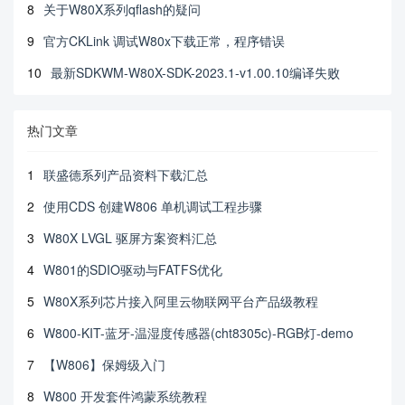
8
关于W80X系列qflash的疑问
9
官方CKLink 调试W80x下载正常，程序错误
10
最新SDKWM-W80X-SDK-2023.1-v1.00.10编译失败
热门文章
1
联盛德系列产品资料下载汇总
2
使用CDS 创建W806 单机调试工程步骤
3
W80X LVGL 驱屏方案资料汇总
4
W801的SDIO驱动与FATFS优化
5
W80X系列芯片接入阿里云物联网平台产品级教程
6
W800-KIT-蓝牙-温湿度传感器(cht8305c)-RGB灯-demo
7
【W806】保姆级入门
8
W800 开发套件鸿蒙系统教程