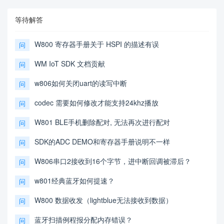
等待解答
W800 寄存器手册关于 HSPI 的描述有误
问
WM IoT SDK 文档贡献
问
w806如何关闭uart的读写中断
问
codec 需要如何修改才能支持24khz播放
问
W801 BLE手机删除配对, 无法再次进行配对
问
SDK的ADC DEMO和寄存器手册说明不一样
问
W806串口2接收到16个字节，进中断回调被滞后？
问
w801经典蓝牙如何提速？
问
W800 数据收发（lightblue无法接收到数据）
问
蓝牙扫描例程报分配内存错误？
问