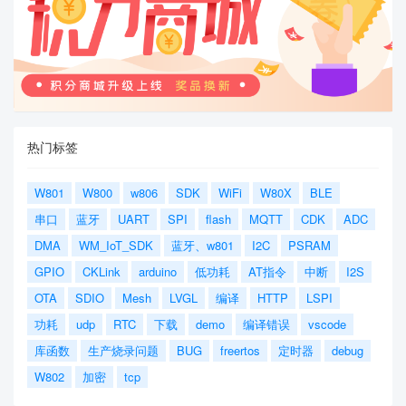
热门标签
W801
W800
w806
SDK
WiFi
W80X
BLE
串口
蓝牙
UART
SPI
flash
MQTT
CDK
ADC
DMA
WM_IoT_SDK
蓝牙、w801
I2C
PSRAM
GPIO
CKLink
arduino
低功耗
AT指令
中断
I2S
OTA
SDIO
Mesh
LVGL
编译
HTTP
LSPI
功耗
udp
RTC
下载
demo
编译错误
vscode
库函数
生产烧录问题
BUG
freertos
定时器
debug
W802
加密
tcp