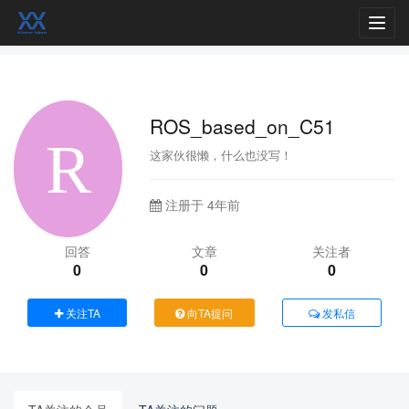
Toggl
navig
ROS_based_on_C51
这家伙很懒，什么也没写！
注册于 4年前
回答
文章
关注者
0
0
0
关注TA
向TA提问
发私信