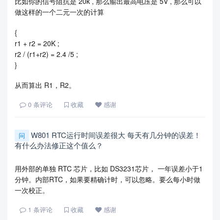
比如你的信号阻抗是 20k , 那么输出最高电压是 5V , 那么可以
做这样的一个二元一次的计算
{
r1 + r2 = 20K ;
r2 / (r1+r2) = 2.4 /5 ;
}
从而算出 R1，R2。
0
条评论
收藏
感谢
W801 RTC运行时间误差很大 每天有几分钟的误差！
问
有什么办法修正这个值么？
用外部的单独 RTC 芯片，比如 DS3231芯片， 一年误差小于1
分钟。内部RTC，如果要精确计时，可以忽略。要么每小时做
一次校正。
1
条评论
收藏
感谢