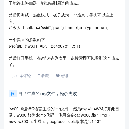
子能连上路由器，能扫描到周边的热点。
然后再测试，热点模式（板子成为一个热点，手机可以连上
它）
命令为: t-softap=("ssid","pwd",channel,encrypt,format);
一个实际的参数如下：
t-softap=("w801_Ap","12345678",1,5,1);
然后打开手机，在wifi热点列表里，点搜索即可以看到这个热点
了。
0
条评论
收藏
感谢
自己生成的img文件，烧录失败
问
"vs2019编译C语言生成的img文件，然后cygwin4WM打开此目
录，w800.fls为demo代码，使用命令cat w800.fls 1.img >
new_w800.fls生成fls，upgrade Tools版本是1.4.13"