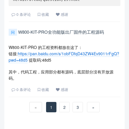
0
条评论
收藏
感谢
W800-KIT-PRO全功能版出厂固件的工程源码
问
W800-KIT-PRO 的工程资料都放在这了：
链接:
https://pan.baidu.com/s/1obFDfqD43ZW4Ev9011rFgQ?
pwd=48d5
提取码:48d5
其中，代码工程，应用部分都有源码，底层部分没有开放源
码。
0
条评论
收藏
感谢
«
1
2
3
»