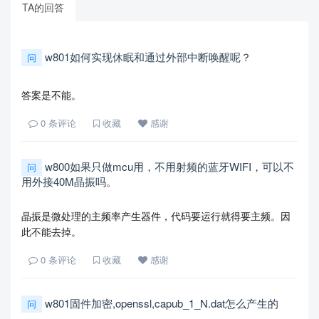
TA的回答
w801如何实现休眠和通过外部中断唤醒呢？
问
答案是不能。
0
条评论
收藏
感谢
w800如果只做mcu用，不用射频的蓝牙WIFI，可以不
问
用外接40M晶振吗。
晶振是微处理的主频率产生器件，代码要运行就得要主频。因
此不能去掉。
0
条评论
收藏
感谢
w801固件加密,openssl,capub_1_N.dat怎么产生的
问