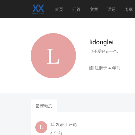
首页
问答
文章
话题
专家
lidonglei
电子爱好者一个.
注册于 4 年前
最新动态
我 发表了评论
4 年前