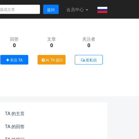
会员
中心
提问
回答
文章
关注者
0
0
0
关注 TA
向 TA 提问
发私信
TA 的主页
TA 的回答