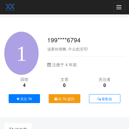
Toggl
navig
199****6794
这家伙很懒, 什么也没写!
注册于 4 年前
回答
文章
关注者
4
0
0
关注 TA
向 TA 提问
发私信