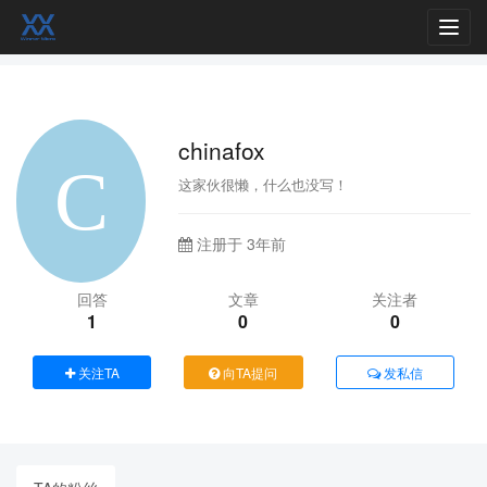
Toggl
navig
chinafox
这家伙很懒，什么也没写！
注册于 3年前
回答
文章
关注者
1
0
0
关注TA
向TA提问
发私信