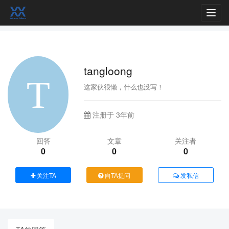
Toggl
navig
tangloong
这家伙很懒，什么也没写！
注册于 3年前
回答
文章
关注者
0
0
0
关注TA
向TA提问
发私信