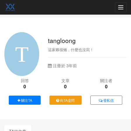
Toggl
navig
tangloong
這家夥很懶，什麼也沒寫！
注冊於 3年前
回答
文章
關注者
0
0
0
關注TA
向TA提問
發私信