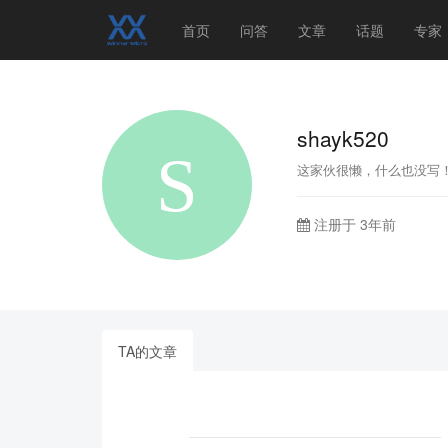
首页
问答
文章
话题
专家
shayk520
这家伙很懒，什么也没写
注册于 3年前
TA的文章