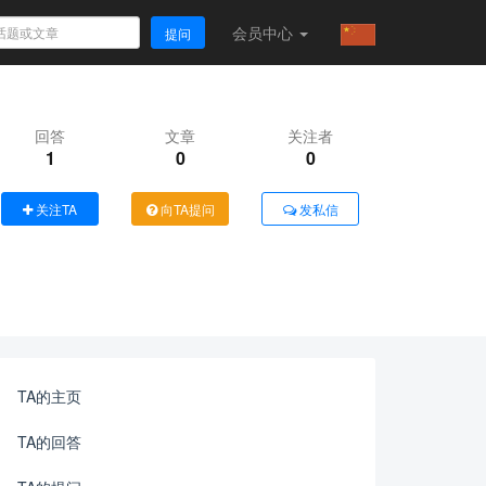
会员
中心
提问
回答
文章
关注者
1
0
0
关注TA
向TA提问
发私信
TA的主页
TA的回答