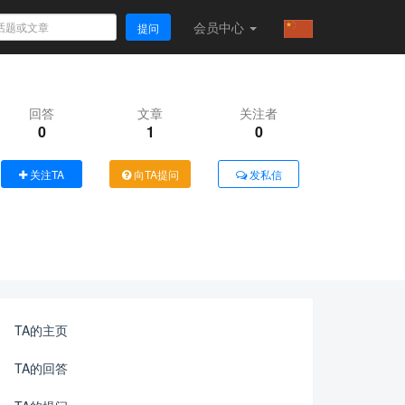
会员
中心
提问
回答
文章
关注者
0
1
0
关注TA
向TA提问
发私信
TA的主页
TA的回答