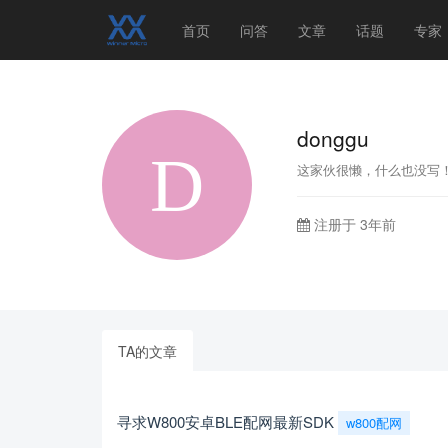
首页
问答
文章
话题
专家
donggu
这家伙很懒，什么也没写
注册于 3年前
TA的文章
寻求W800安卓BLE配网最新SDK
w800配网