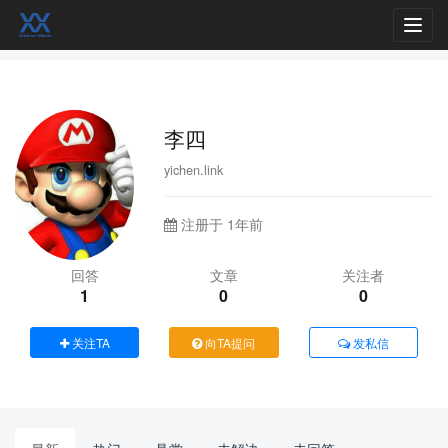
Toggl
navig
李四
yichen.link
注册于 1年前
回答
文章
关注者
1
0
0
关注TA
向TA提问
发私信