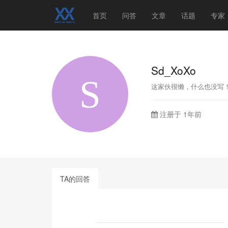
首页
问答
文章
话题
专家
Sd_XoXo
这家伙很懒，什么也没写
注册于 1年前
TA的回答