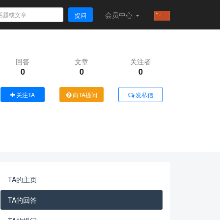
会员
中心
提问
回答
文章
关注者
0
0
0
关注TA
向TA提问
发私信
TA的主页
TA的回答