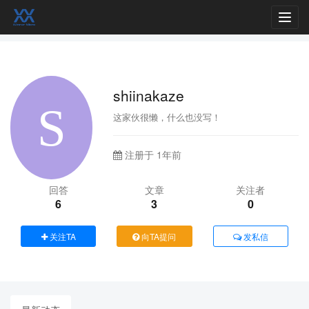
Toggl
navig
shiinakaze
这家伙很懒，什么也没写！
注册于 1年前
回答
文章
关注者
6
3
0
关注TA
向TA提问
发私信