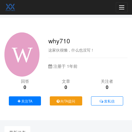
Toggl
navig
why710
这家伙很懒，什么也没写！
注册于 1年前
回答
文章
关注者
0
0
0
关注TA
向TA提问
发私信