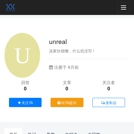
Toggl
navig
unreal
这家伙很懒，什么也没写！
注册于 8月前
回答
文章
关注者
0
0
0
关注TA
向TA提问
发私信