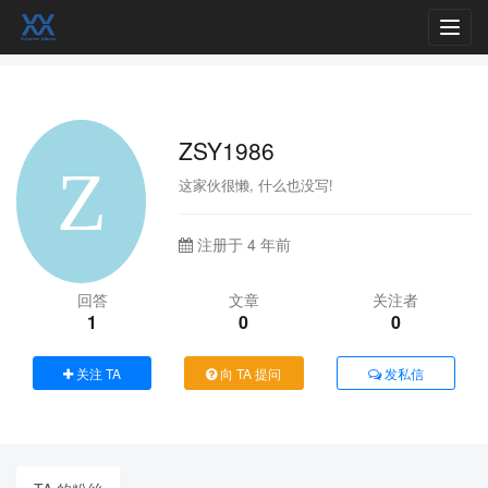
Toggl
navig
ZSY1986
这家伙很懒, 什么也没写!
注册于 4 年前
回答
文章
关注者
1
0
0
关注 TA
向 TA 提问
发私信