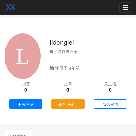
Toggl
navig
lidonglei
电子爱好者一个。
注册于 4年前
回答
文章
关注者
0
0
0
关注TA
向TA提问
发私信