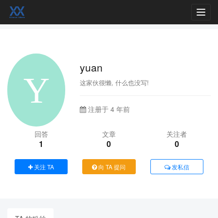
Toggl
navig
yuan
这家伙很懒, 什么也没写!
注册于 4 年前
回答
文章
关注者
1
0
0
关注 TA
向 TA 提问
发私信