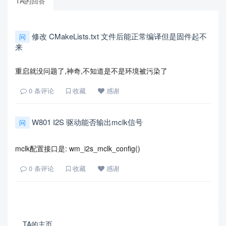
TA的回答
修改 CMakeLists.txt 文件后能正常编译但是固件起不
问
来
重启就没问题了,神奇,不知道是不是环境被污染了
0
条评论
收藏
感谢
W801 I2S 驱动能否输出mclk信号
问
mclk配置接口是: wm_i2s_mclk_config()
0
条评论
收藏
感谢
TA的主页