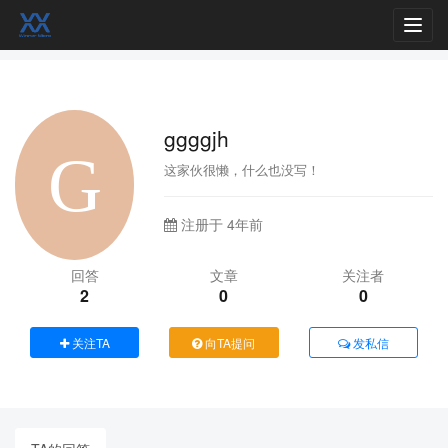
Toggl
navig
ggggjh
这家伙很懒，什么也没写！
注册于 4年前
回答
文章
关注者
2
0
0
关注TA
向TA提问
发私信