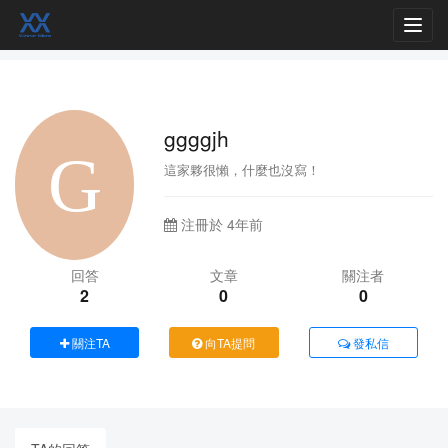
Toggl
navig
ggggjh
這家夥很懶，什麼也沒寫！
注冊於 4年前
回答
文章
關注者
2
0
0
關注TA
向TA提問
發私信