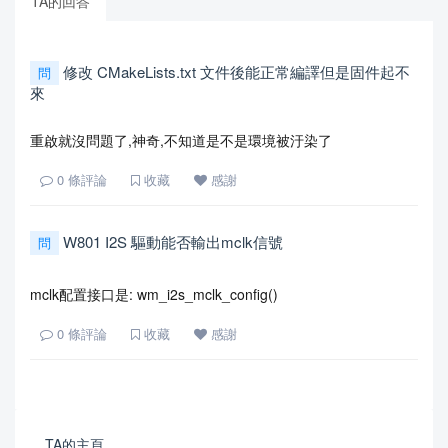
TA的回答
修改 CMakeLists.txt 文件後能正常編譯但是固件起不
問
來
重啟就沒問題了,神奇,不知道是不是環境被汙染了
0
條評論
收藏
感謝
W801 I2S 驅動能否輸出mclk信號
問
mclk配置接口是: wm_i2s_mclk_config()
0
條評論
收藏
感謝
TA的主頁