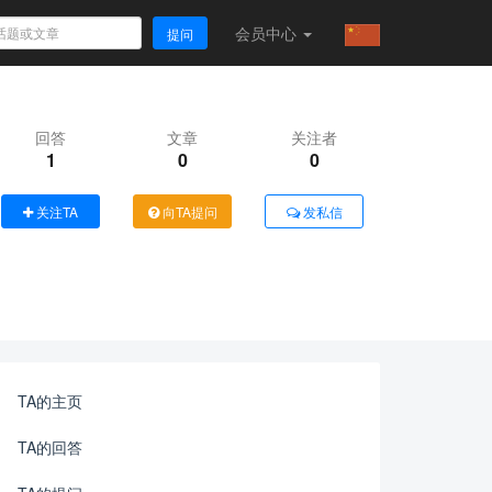
会员
中心
提问
回答
文章
关注者
1
0
0
关注TA
向TA提问
发私信
TA的主页
TA的回答