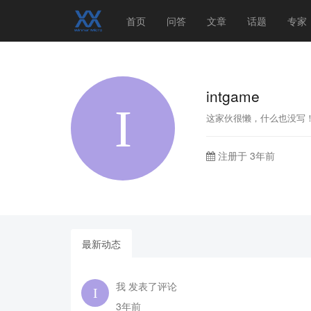
首页
问答
文章
话题
专家
intgame
这家伙很懒，什么也没写
注册于 3年前
最新动态
我 发表了评论
3年前