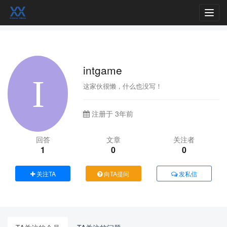
Toggl
navig
intgame
这家伙很懒，什么也没写！
注册于 3年前
回答
文章
关注者
1
0
0
关注TA
向TA提问
发私信