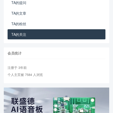
TA的提问
TA的文章
TA的粉丝
TA的关注
会员统计
注册于 3年前
个人主页被 7584 人浏览