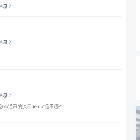
信息？
信息？
信息？
ble通讯的演示demo”是看哪个