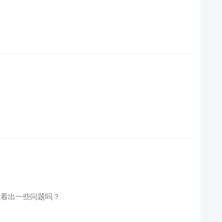
以看出一些问题吗？