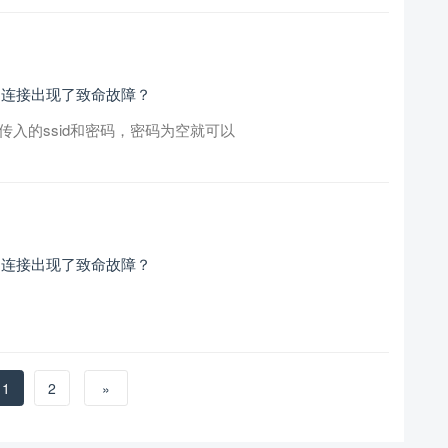
ifi连接出现了致命故障？
,我传入的ssid和密码，密码为空就可以
ifi连接出现了致命故障？
1
2
»