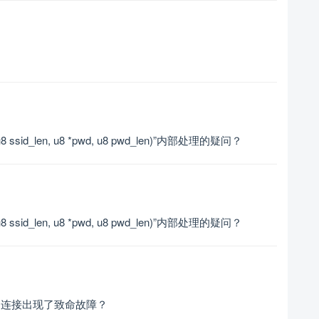
d, u8 ssid_len, u8 *pwd, u8 pwd_len)”内部处理的疑问？
d, u8 ssid_len, u8 *pwd, u8 pwd_len)”内部处理的疑问？
ifi连接出现了致命故障？