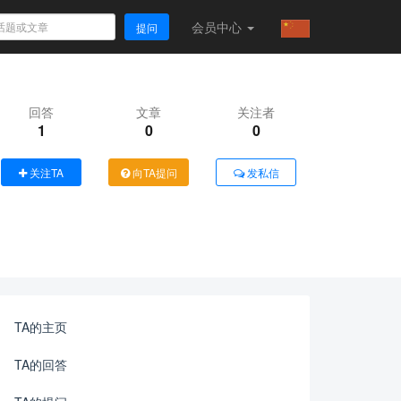
会员
中心
提问
回答
文章
关注者
1
0
0
关注TA
向TA提问
发私信
TA的主页
TA的回答