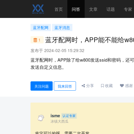
首页
问答
文章
话题
专家
蓝牙配网
蓝牙消息
蓝牙配网时，APP能不能给w8
1
发布于 2024-02-05 15:29:32
蓝牙配网时，APP除了给w800发送ssid和密码，
发送自定义信息。
分享
收藏
感谢
关注问题
我来回答
isme
认证专家
冰镇大西瓜
肯定可以的呀，需要二次开发。