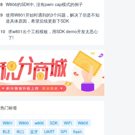
8
W806的SDK中, 没有pwm cap模式的例子
9
使用W801开始时遇到的3个问题，解决了但是不知
道具体原因，希望后续更新下SDK
10
求w801出个工程模板，用SDK demo开发太恶心
了!
热门标签
W801
W800
w806
SDK
WiFi
W80X
BLE
串口
蓝牙
UART
SPI
flash