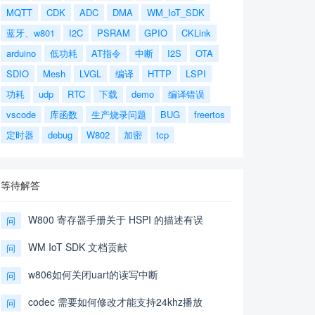
MQTT
CDK
ADC
DMA
WM_IoT_SDK
蓝牙、w801
I2C
PSRAM
GPIO
CKLink
arduino
低功耗
AT指令
中断
I2S
OTA
SDIO
Mesh
LVGL
编译
HTTP
LSPI
功耗
udp
RTC
下载
demo
编译错误
vscode
库函数
生产烧录问题
BUG
freertos
定时器
debug
W802
加密
tcp
等待解答
W800 寄存器手册关于 HSPI 的描述有误
问
WM IoT SDK 文档贡献
问
w806如何关闭uart的读写中断
问
codec 需要如何修改才能支持24khz播放
问