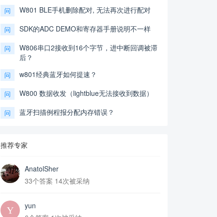
W801 BLE手机删除配对, 无法再次进行配对
问
SDK的ADC DEMO和寄存器手册说明不一样
问
W806串口2接收到16个字节，进中断回调被滞
问
后？
w801经典蓝牙如何提速？
问
W800 数据收发（lightblue无法接收到数据）
问
蓝牙扫描例程报分配内存错误？
问
推荐专家
AnatolSher
33个答案 14次被采纳
yun