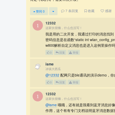
7
条回复
收藏
感谢
赞同
0
12332
这家伙很懒，什么也没写！
我是用的二次开发，我通过打印的消息找到：默
密码信息是在函数“static int wlan_config_pro
w800解析自定义消息也是进入这例里操作
0
回复
举报
isme
冰镇大西瓜
@12332
配网只是ble通讯的演示demo，
0
回复
举报
12332
这家伙很懒，什么也没写！
@isme
哦哦，还有就是我看到蓝牙消息好像
作用，这个有有专门文档说明蓝牙消息数据