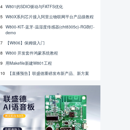
4
W801的SDIO驱动与FATFS优化
5
W80X系列芯片接入阿里云物联网平台产品级教程
6
W800-KIT-蓝牙-温湿度传感器(cht8305c)-RGB灯-
demo
7
【W806】保姆级入门
8
W800 开发套件鸿蒙系统教程
9
用Makefile新建W801工程
10
【直播预告】联盛德重磅发布新产品、新方案