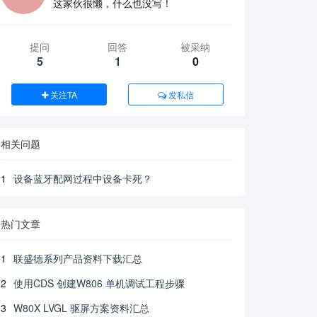
这家伙很懒，什么也没写！
提问
回答
被采纳
5
1
0
关注TA
发私信
相关问题
1
设备蓝牙配网过程中设备卡死？
热门文章
1
联盛德系列产品资料下载汇总
2
使用CDS 创建W806 单机调试工程步骤
3
W80X LVGL 驱屏方案资料汇总