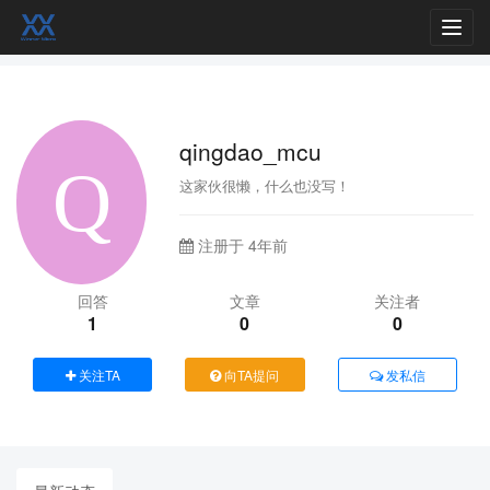
Toggl
navig
qingdao_mcu
这家伙很懒，什么也没写！
注册于 4年前
回答
文章
关注者
1
0
0
关注TA
向TA提问
发私信