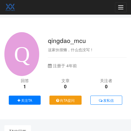
Toggl
navig
qingdao_mcu
这家伙很懒，什么也没写！
注册于 4年前
回答
文章
关注者
1
0
0
关注TA
向TA提问
发私信